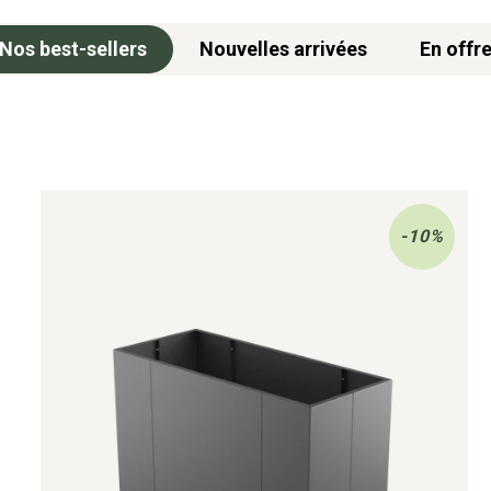
Nos best-sellers
Nouvelles arrivées
En offr
Potager
surélevé
-10%
Monterosso
en
métal