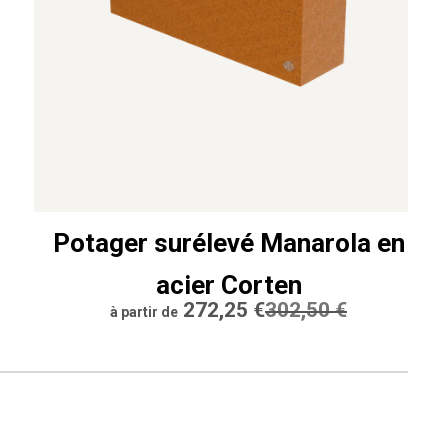
Potager surélevé Manarola en
acier Corten
Prix
272,25 €
Prix
302,50 €
à partir de
réduit