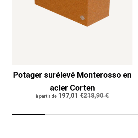
Potager surélevé Monterosso en
acier Corten
Prix
197,01 €
Prix
218,90 €
à partir de
réduit