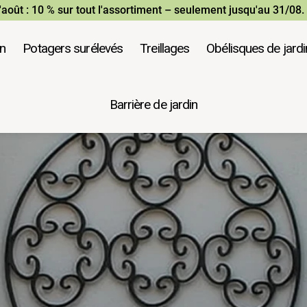
août : 10 % sur tout l'assortiment – seulement jusqu'au 31/08.
in
Potagers surélevés
Treillages
Obélisques de jardi
Barrière de jardin