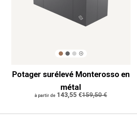
Potager surélevé Monterosso en
métal
Prix
143,55 €
Prix
159,50 €
à partir de
réduit